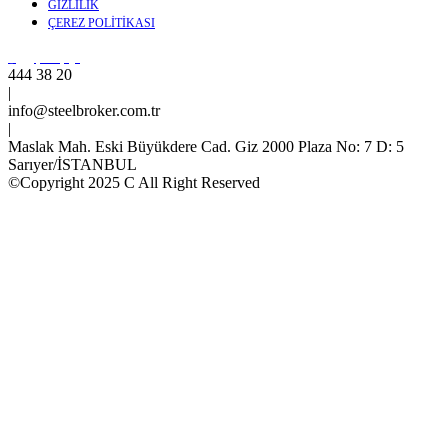
GİZLİLİK
ÇEREZ POLİTİKASI
444 38 20
|
info@steelbroker.com.tr
|
Maslak Mah. Eski Büyükdere Cad. Giz 2000 Plaza No: 7 D: 5
Sarıyer/İSTANBUL
©Copyright 2025 C All Right Reserved