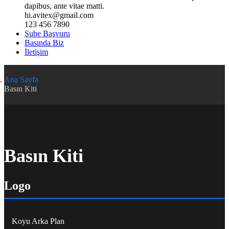
dapibus, ante vitae matti.
hi.avitex@gmail.com
123 456 7890
Şube Başvuru
Basında Biz
İletişim
Ana Sayfa
Basın Kiti
Basın Kiti
Logo
Koyu Arka Plan