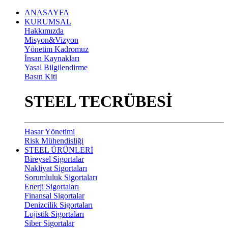
ANASAYFA
KURUMSAL
Hakkımızda
Misyon&Vizyon
Yönetim Kadromuz
İnsan Kaynakları
Yasal Bilgilendirme
Basın Kiti
STEEL TECRÜBESİ
Hasar Yönetimi
Risk Mühendisliği
STEEL ÜRÜNLERİ
Bireysel Sigortalar
Nakliyat Sigortaları
Sorumluluk Sigortaları
Enerji Sigortaları
Finansal Sigortalar
Denizcilik Sigortaları
Lojistik Sigortaları
Siber Sigortalar