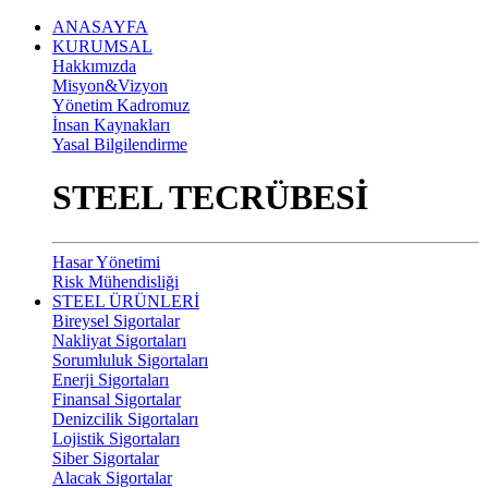
ANASAYFA
KURUMSAL
Hakkımızda
Misyon&Vizyon
Yönetim Kadromuz
İnsan Kaynakları
Yasal Bilgilendirme
STEEL TECRÜBESİ
Hasar Yönetimi
Risk Mühendisliği
STEEL ÜRÜNLERİ
Bireysel Sigortalar
Nakliyat Sigortaları
Sorumluluk Sigortaları
Enerji Sigortaları
Finansal Sigortalar
Denizcilik Sigortaları
Lojistik Sigortaları
Siber Sigortalar
Alacak Sigortalar